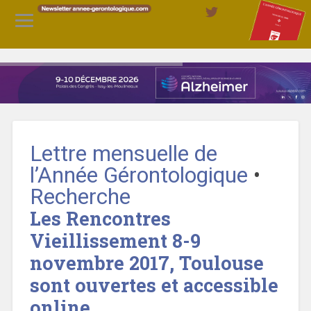
Lettre mensuelle de
l’Année Gérontologique
•
Recherche
Les Rencontres
Vieillissement 8-9
novembre 2017, Toulouse
sont ouvertes et accessible
online