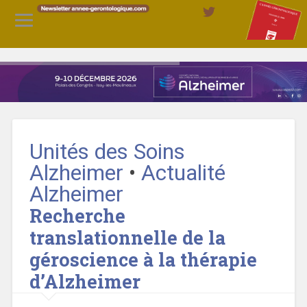
Unités des Soins
Alzheimer
•
Actualité
Alzheimer
Recherche
translationnelle de la
géroscience à la thérapie
d’Alzheimer