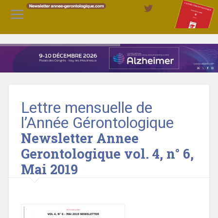
Lettre mensuelle de
l’Année Gérontologique
Newsletter Annee
Gerontologique vol. 4, n° 6,
Mai 2019