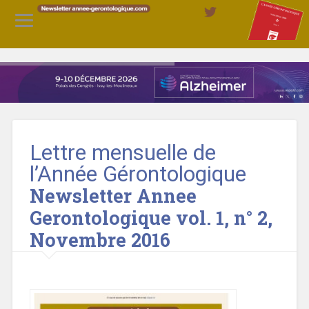
Lettre mensuelle de
l’Année Gérontologique
Newsletter Annee
Gerontologique vol. 1, n° 2,
Novembre 2016