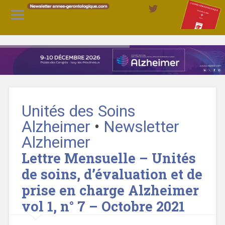
Unités des Soins
Alzheimer
•
Newsletter
Alzheimer
Lettre Mensuelle – Unités
de soins, d’évaluation et de
prise en charge Alzheimer
vol 1, n° 7 – Octobre 2021