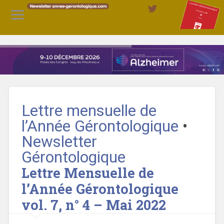
Lettre mensuelle de
l’Année Gérontologique
•
Newsletter
Gérontologique
Lettre Mensuelle de
l’Année Gérontologique
vol. 7, n° 4 – Mai 2022