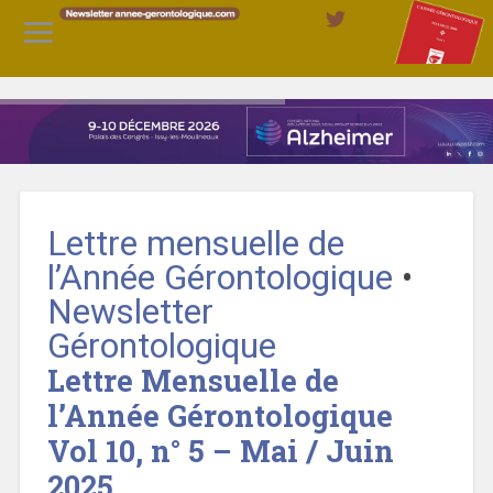
Lettre mensuelle de
l’Année Gérontologique
•
Newsletter
Gérontologique
Lettre Mensuelle de
l’Année Gérontologique
Vol 10, n° 5 – Mai / Juin
2025