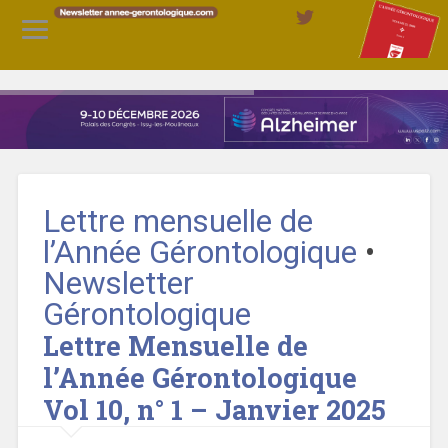
Lettre mensuelle de
l’Année Gérontologique
•
Newsletter
Gérontologique
Lettre Mensuelle de
l’Année Gérontologique
Vol 10, n° 1 – Janvier 2025