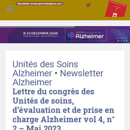
Unités des Soins
Alzheimer
•
Newsletter
Alzheimer
Lettre du congrès des
Unités de soins,
d’évaluation et de prise en
charge Alzheimer vol 4, n°
2 – Mai 2023