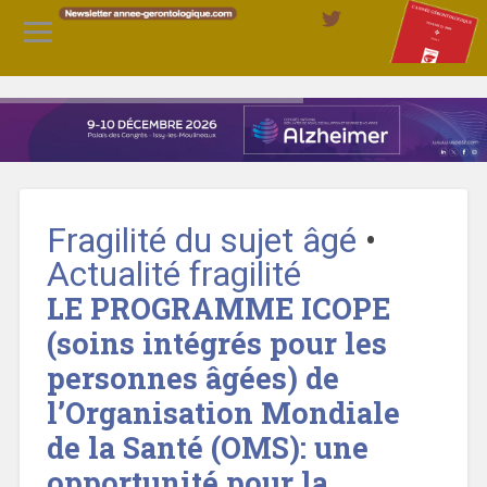
Fragilité du sujet âgé
•
Actualité fragilité
LE PROGRAMME ICOPE
(soins intégrés pour les
personnes âgées) de
l’Organisation Mondiale
de la Santé (OMS): une
opportunité pour la