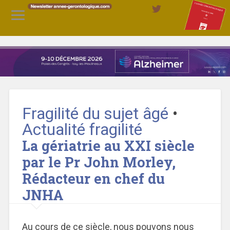
Fragilité du sujet âgé
•
Actualité fragilité
La gériatrie au XXI siècle
par le Pr John Morley,
Rédacteur en chef du
JNHA
Au cours de ce siècle, nous pouvons nous