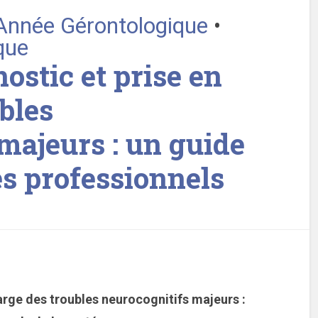
’Année Gérontologique
•
que
ostic et prise en
bles
majeurs : un guide
es professionnels
arge des troubles neurocognitifs majeurs :