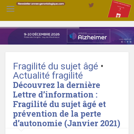
Fragilité du sujet âgé
•
Actualité fragilité
Découvrez la dernière
Lettre d’information :
Fragilité du sujet âgé et
prévention de la perte
d’autonomie (Janvier 2021)