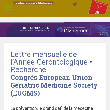
Lettre mensuelle de
l’Année Gérontologique
•
Recherche
Congrès European Union
Geriatric Medicine Society
(EUGMS)
La prévention, le grand défi de la médecine