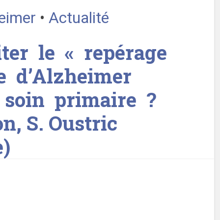
heimer
•
Actualité
ter le « repérage
e d’Alzheimer
 soin primaire ?
n, S. Oustric
e)