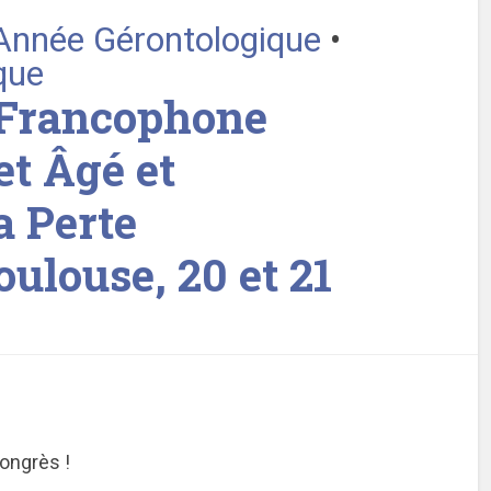
’Année Gérontologique
•
que
 Francophone
et Âgé et
a Perte
ulouse, 20 et 21
ongrès !